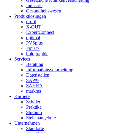
Gesetzliche Krankenversicherung
Industrie
Gesundheitswesen
Produktlösungen
profil
X-OUT
ExpertConnect
optimal
PVSplus
<mia/>
holographic
Services
Beratung
Informations­verarbeitung
Datenstellen
SAP®
SAHRA
mark:us
Karriere
Schüler
Praktika
Studium
Stellenangebote
Unternehmen
Standorte