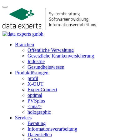
Branchen
Öffentliche Verwaltung
Gesetzliche Krankenversicherung
Industrie
Gesundheitswesen
Produktlösungen
profil
X-OUT
ExpertConnect
optimal
PVSplus
<mia/>
holographic
Services
Beratung
Informations­verarbeitung
Datenstellen