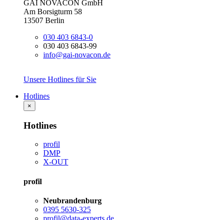
GAI NOVACON GmbH
Am Borsigturm 58
13507 Berlin
030 403 6843-0
030 403 6843-99
info@gai-novacon.de
Unsere Hotlines für Sie
Hotlines
×
Hotlines
profil
DMP
X-OUT
profil
Neubrandenburg
0395 5630-325
profil@data-experts.de