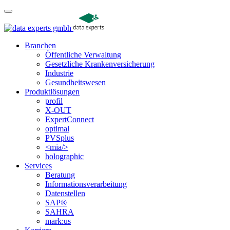
Branchen
Öffentliche Verwaltung
Gesetzliche Krankenversicherung
Industrie
Gesundheitswesen
Produktlösungen
profil
X-OUT
ExpertConnect
optimal
PVSplus
<mia/>
holographic
Services
Beratung
Informations­verarbeitung
Datenstellen
SAP®
SAHRA
mark:us