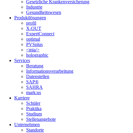
Gesetzliche Krankenversicherung
Industrie
Gesundheitswesen
Produktlösungen
profil
X-OUT
ExpertConnect
optimal
PVSplus
<mia/>
holographic
Services
Beratung
Informations­verarbeitung
Datenstellen
SAP®
SAHRA
mark:us
Karriere
Schüler
Praktika
Studium
Stellenangebote
Unternehmen
Standorte