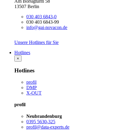
Am Borsigturm 58
13507 Berlin
030 403 6843-0
030 403 6843-99
info@gai-novacon.de
Unsere Hotlines für Sie
Hotlines
×
Hotlines
profil
DMP
X-OUT
profil
Neubrandenburg
0395 5630-325
profil@data-experts.de