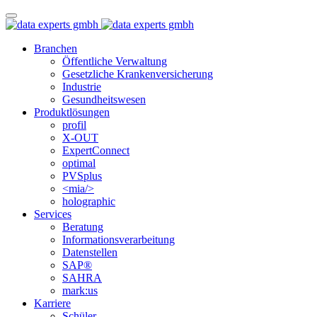
Branchen
Öffentliche Verwaltung
Gesetzliche Krankenversicherung
Industrie
Gesundheitswesen
Produktlösungen
profil
X-OUT
ExpertConnect
optimal
PVSplus
<mia/>
holographic
Services
Beratung
Informations­verarbeitung
Datenstellen
SAP®
SAHRA
mark:us
Karriere
Schüler