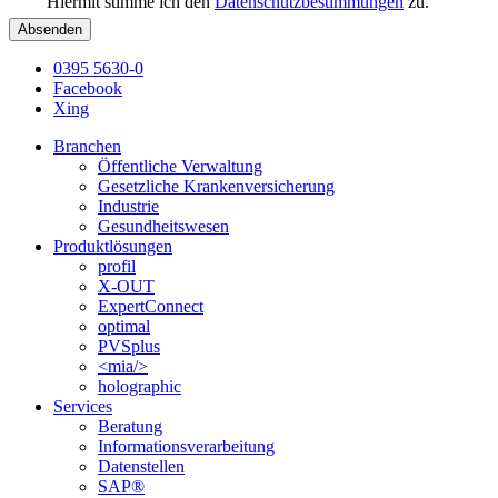
Hiermit stimme ich den
Datenschutzbestimmungen
zu.
Absenden
0395 5630-0
Facebook
Xing
Branchen
Öffentliche Verwaltung
Gesetzliche Krankenversicherung
Industrie
Gesundheitswesen
Produktlösungen
profil
X-OUT
ExpertConnect
optimal
PVSplus
<mia/>
holographic
Services
Beratung
Informations­verarbeitung
Datenstellen
SAP®