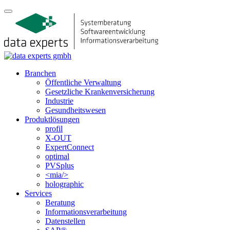
Branchen
Öffentliche Verwaltung
Gesetzliche Krankenversicherung
Industrie
Gesundheitswesen
Produktlösungen
profil
X-OUT
ExpertConnect
optimal
PVSplus
<mia/>
holographic
Services
Beratung
Informations­verarbeitung
Datenstellen