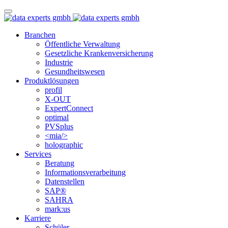
Branchen
Öffentliche Verwaltung
Gesetzliche Krankenversicherung
Industrie
Gesundheitswesen
Produktlösungen
profil
X-OUT
ExpertConnect
optimal
PVSplus
<mia/>
holographic
Services
Beratung
Informations­verarbeitung
Datenstellen
SAP®
SAHRA
mark:us
Karriere
Schüler