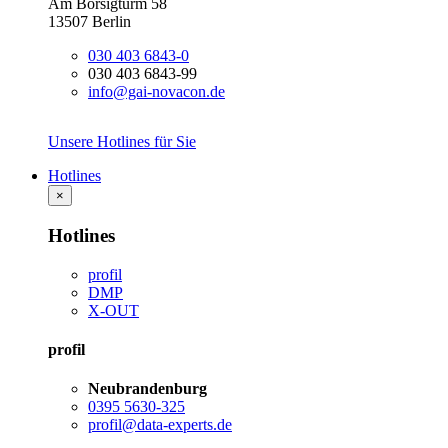
Am Borsigturm 58
13507 Berlin
030 403 6843-0
030 403 6843-99
info@gai-novacon.de
Unsere Hotlines für Sie
Hotlines
×
Hotlines
profil
DMP
X-OUT
profil
Neubrandenburg
0395 5630-325
profil@data-experts.de