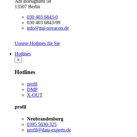
Am Borsigturm 58
13507 Berlin
030 403 6843-0
030 403 6843-99
info@gai-novacon.de
Unsere Hotlines für Sie
Hotlines
×
Hotlines
profil
DMP
X-OUT
profil
Neubrandenburg
0395 5630-325
profil@data-experts.de