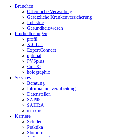
Branchen
Öffentliche Verwaltung
Gesetzliche Krankenversicherung
Industrie
Gesundheitswesen
Produktlösungen
profil
X-OUT
ExpertConnect
optimal
PVSplus
<mia/>
holographic
Services
Beratung
Informations­verarbeitung
Datenstellen
SAP®
SAHRA
mark:us
Karriere
Schüler
Praktika
Studium