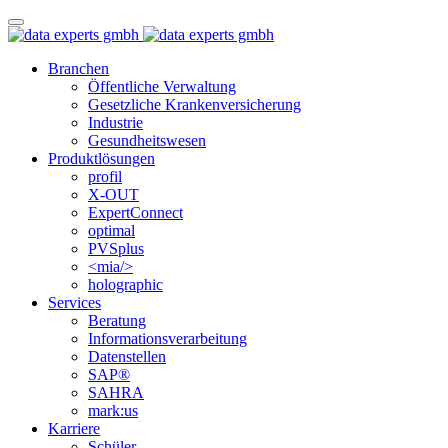
Branchen
Öffentliche Verwaltung
Gesetzliche Krankenversicherung
Industrie
Gesundheitswesen
Produktlösungen
profil
X-OUT
ExpertConnect
optimal
PVSplus
<mia/>
holographic
Services
Beratung
Informations­verarbeitung
Datenstellen
SAP®
SAHRA
mark:us
Karriere
Schüler