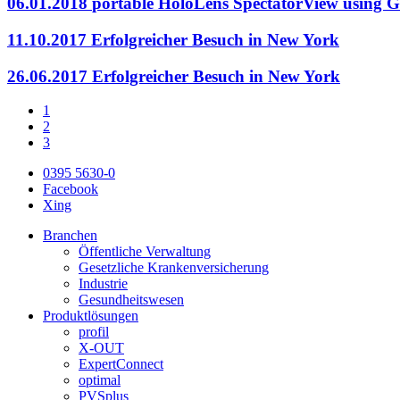
06.01.2018
portable HoloLens SpectatorView using 
11.10.2017
Erfolgreicher Besuch in New York
26.06.2017
Erfolgreicher Besuch in New York
1
2
3
0395 5630-0
Facebook
Xing
Branchen
Öffentliche Verwaltung
Gesetzliche Krankenversicherung
Industrie
Gesundheitswesen
Produktlösungen
profil
X-OUT
ExpertConnect
optimal
PVSplus