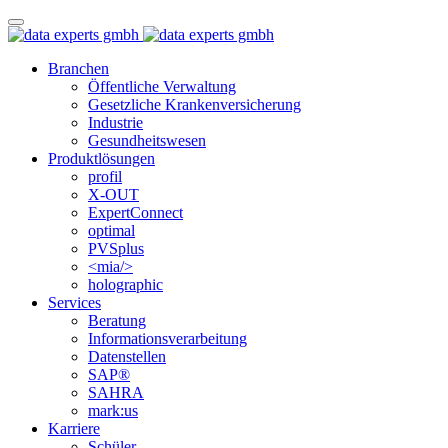
Branchen
Öffentliche Verwaltung
Gesetzliche Krankenversicherung
Industrie
Gesundheitswesen
Produktlösungen
profil
X-OUT
ExpertConnect
optimal
PVSplus
<mia/>
holographic
Services
Beratung
Informations­verarbeitung
Datenstellen
SAP®
SAHRA
mark:us
Karriere
Schüler