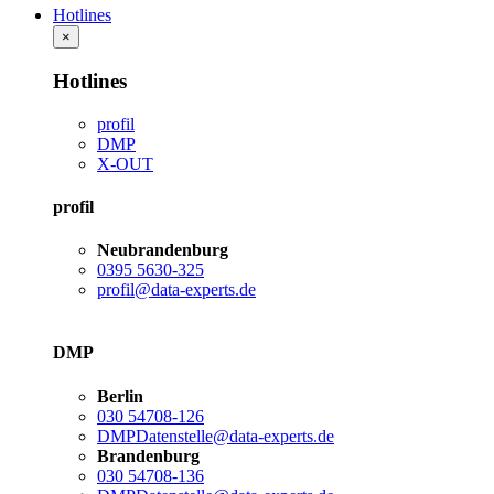
Hotlines
×
Hotlines
profil
DMP
X-OUT
profil
Neubrandenburg
0395 5630-325
profil@data-experts.de
DMP
Berlin
030 54708-126
DMPDatenstelle@data-experts.de
Brandenburg
030 54708-136