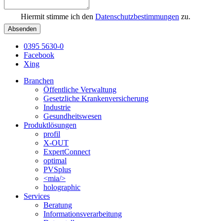
Hiermit stimme ich den
Datenschutzbestimmungen
zu.
Absenden
0395 5630-0
Facebook
Xing
Branchen
Öffentliche Verwaltung
Gesetzliche Krankenversicherung
Industrie
Gesundheitswesen
Produktlösungen
profil
X-OUT
ExpertConnect
optimal
PVSplus
<mia/>
holographic
Services
Beratung
Informations­verarbeitung