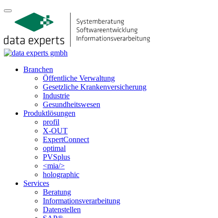
Branchen
Öffentliche Verwaltung
Gesetzliche Krankenversicherung
Industrie
Gesundheitswesen
Produktlösungen
profil
X-OUT
ExpertConnect
optimal
PVSplus
<mia/>
holographic
Services
Beratung
Informations­verarbeitung
Datenstellen