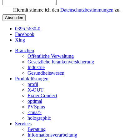
Hiermit stimme ich den
Datenschutzbestimmungen
zu.
Absenden
0395 5630-0
Facebook
Xing
Branchen
Öffentliche Verwaltung
Gesetzliche Krankenversicherung
Industrie
Gesundheitswesen
Produktlösungen
profil
X-OUT
ExpertConnect
optimal
PVSplus
<mia/>
holographic
Services
Beratung
Informations­verarbeitung