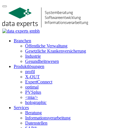
Branchen
Öffentliche Verwaltung
Gesetzliche Krankenversicherung
Industrie
Gesundheitswesen
Produktlösungen
profil
X-OUT
ExpertConnect
optimal
PVSplus
<mia/>
holographic
Services
Beratung
Informations­verarbeitung
Datenstellen