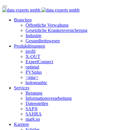
Branchen
Öffentliche Verwaltung
Gesetzliche Krankenversicherung
Industrie
Gesundheitswesen
Produktlösungen
profil
X-OUT
ExpertConnect
optimal
PVSplus
<mia/>
holographic
Services
Beratung
Informations­verarbeitung
Datenstellen
SAP®
SAHRA
mark:us
Karriere
Schüler