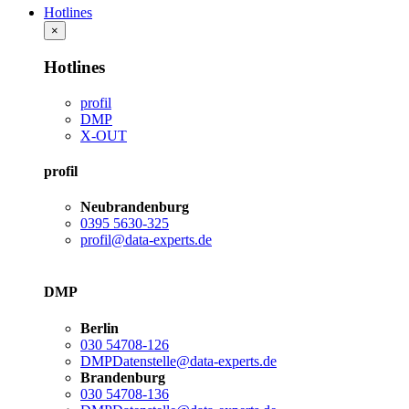
Hotlines
×
Hotlines
profil
DMP
X-OUT
profil
Neubrandenburg
0395 5630-325
profil@data-experts.de
DMP
Berlin
030 54708-126
DMPDatenstelle@data-experts.de
Brandenburg
030 54708-136