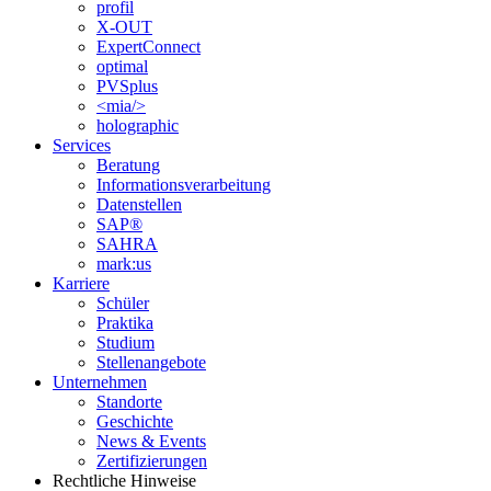
profil
X-OUT
ExpertConnect
optimal
PVSplus
<mia/>
holographic
Services
Beratung
Informations­verarbeitung
Datenstellen
SAP®
SAHRA
mark:us
Karriere
Schüler
Praktika
Studium
Stellenangebote
Unternehmen
Standorte
Geschichte
News & Events
Zertifizierungen
Rechtliche Hinweise