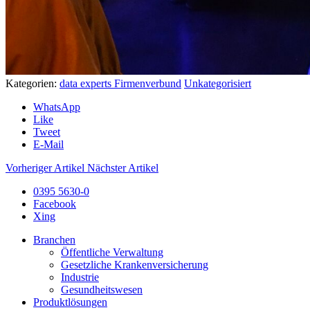
Kategorien:
data experts Firmenverbund
Unkategorisiert
WhatsApp
Like
Tweet
E-Mail
Vorheriger Artikel
Nächster Artikel
0395 5630-0
Facebook
Xing
Branchen
Öffentliche Verwaltung
Gesetzliche Krankenversicherung
Industrie
Gesundheitswesen
Produktlösungen