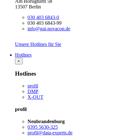
Am Borsigturm 58
13507 Berlin
030 403 6843-0
030 403 6843-99
info@gai-novacon.de
Unsere Hotlines für Sie
Hotlines
×
Hotlines
profil
DMP
X-OUT
profil
Neubrandenburg
0395 5630-325
profil@data-experts.de