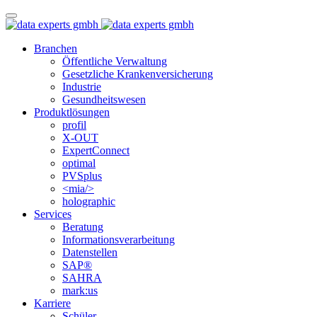
Branchen
Öffentliche Verwaltung
Gesetzliche Krankenversicherung
Industrie
Gesundheitswesen
Produktlösungen
profil
X-OUT
ExpertConnect
optimal
PVSplus
<mia/>
holographic
Services
Beratung
Informations­verarbeitung
Datenstellen
SAP®
SAHRA
mark:us
Karriere
Schüler