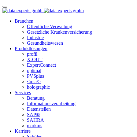
Branchen
Öffentliche Verwaltung
Gesetzliche Krankenversicherung
Industrie
Gesundheitswesen
Produktlösungen
profil
X-OUT
ExpertConnect
optimal
PVSplus
<mia/>
holographic
Services
Beratung
Informations­verarbeitung
Datenstellen
SAP®
SAHRA
mark:us
Karriere
Schüler