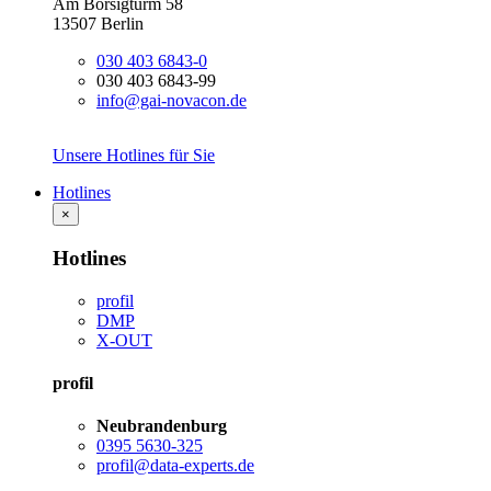
Am Borsigturm 58
13507 Berlin
030 403 6843-0
030 403 6843-99
info@gai-novacon.de
Unsere Hotlines für Sie
Hotlines
×
Hotlines
profil
DMP
X-OUT
profil
Neubrandenburg
0395 5630-325
profil@data-experts.de