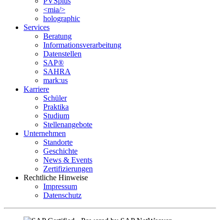
PVSplus
<mia/>
holographic
Services
Beratung
Informations­verarbeitung
Datenstellen
SAP®
SAHRA
mark:us
Karriere
Schüler
Praktika
Studium
Stellenangebote
Unternehmen
Standorte
Geschichte
News & Events
Zertifizierungen
Rechtliche Hinweise
Impressum
Datenschutz