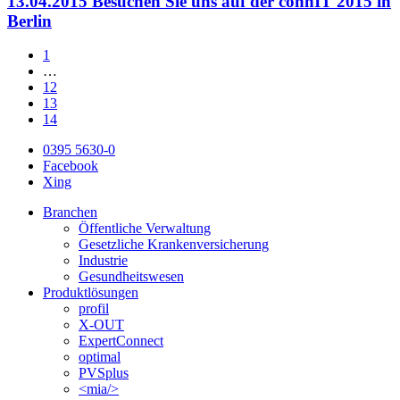
13.04.2015
Besuchen Sie uns auf der conhIT 2015 in
Berlin
1
…
12
13
14
0395 5630-0
Facebook
Xing
Branchen
Öffentliche Verwaltung
Gesetzliche Krankenversicherung
Industrie
Gesundheitswesen
Produktlösungen
profil
X-OUT
ExpertConnect
optimal
PVSplus
<mia/>