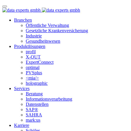
Branchen
Öffentliche Verwaltung
Gesetzliche Krankenversicherung
Industrie
Gesundheitswesen
Produktlösungen
profil
X-OUT
ExpertConnect
optimal
PVSplus
<mia/>
holographic
Services
Beratung
Informations­verarbeitung
Datenstellen
SAP®
SAHRA
mark:us
Karriere
Schüler