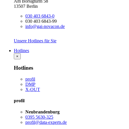
Am Borsigturm 58
13507 Berlin
030 403 6843-0
030 403 6843-99
info@gai-novacon.de
Unsere Hotlines für Sie
Hotlines
×
Hotlines
profil
DMP
X-OUT
profil
Neubrandenburg
0395 5630-325
profil@data-experts.de