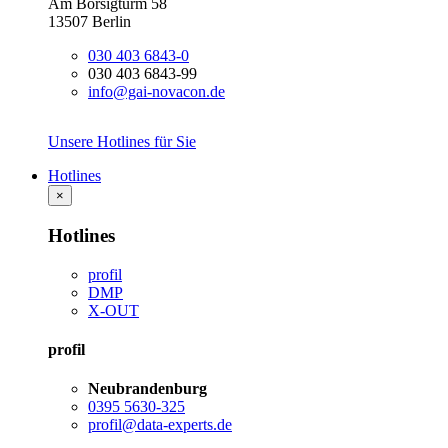
Am Borsigturm 58
13507 Berlin
030 403 6843-0
030 403 6843-99
info@gai-novacon.de
Unsere Hotlines für Sie
Hotlines
×
Hotlines
profil
DMP
X-OUT
profil
Neubrandenburg
0395 5630-325
profil@data-experts.de