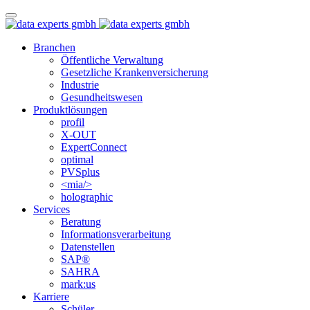
Branchen
Öffentliche Verwaltung
Gesetzliche Krankenversicherung
Industrie
Gesundheitswesen
Produktlösungen
profil
X-OUT
ExpertConnect
optimal
PVSplus
<mia/>
holographic
Services
Beratung
Informations­verarbeitung
Datenstellen
SAP®
SAHRA
mark:us
Karriere
Schüler