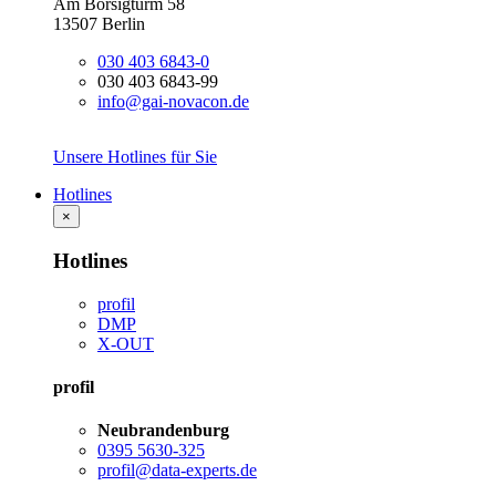
Am Borsigturm 58
13507 Berlin
030 403 6843-0
030 403 6843-99
info@gai-novacon.de
Unsere Hotlines für Sie
Hotlines
×
Hotlines
profil
DMP
X-OUT
profil
Neubrandenburg
0395 5630-325
profil@data-experts.de