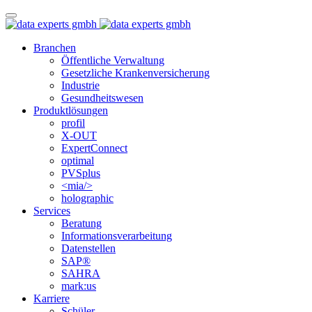
Branchen
Öffentliche Verwaltung
Gesetzliche Krankenversicherung
Industrie
Gesundheitswesen
Produktlösungen
profil
X-OUT
ExpertConnect
optimal
PVSplus
<mia/>
holographic
Services
Beratung
Informations­verarbeitung
Datenstellen
SAP®
SAHRA
mark:us
Karriere
Schüler