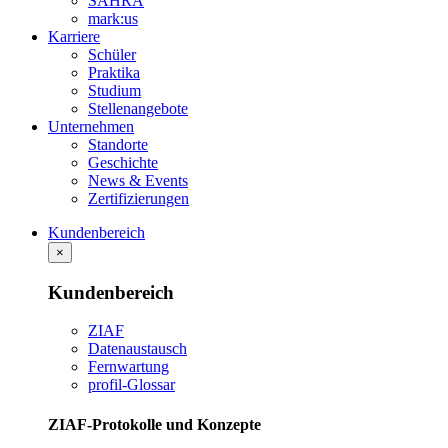
SAHRA
mark:us
Karriere
Schüler
Praktika
Studium
Stellenangebote
Unternehmen
Standorte
Geschichte
News & Events
Zertifizierungen
Kundenbereich
×
Kundenbereich
ZIAF
Datenaustausch
Fernwartung
profil-Glossar
ZIAF-Protokolle und Konzepte