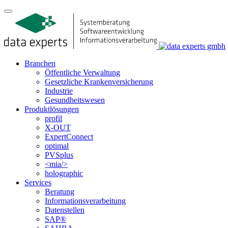
Branchen
Öffentliche Verwaltung
Gesetzliche Krankenversicherung
Industrie
Gesundheitswesen
Produktlösungen
profil
X-OUT
ExpertConnect
optimal
PVSplus
<mia/>
holographic
Services
Beratung
Informations­verarbeitung
Datenstellen
SAP®