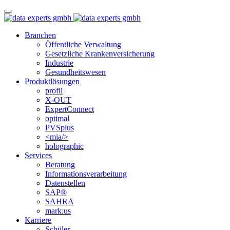
Branchen
Öffentliche Verwaltung
Gesetzliche Krankenversicherung
Industrie
Gesundheitswesen
Produktlösungen
profil
X-OUT
ExpertConnect
optimal
PVSplus
<mia/>
holographic
Services
Beratung
Informations­verarbeitung
Datenstellen
SAP®
SAHRA
mark:us
Karriere
Schüler