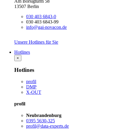
Am Borsigturm 58
13507 Berlin
030 403 6843-0
030 403 6843-99
info@gai-novacon.de
Unsere Hotlines für Sie
Hotlines
×
Hotlines
profil
DMP
X-OUT
profil
Neubrandenburg
0395 5630-325
profil@data-experts.de