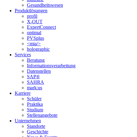
Gesundheitswesen
Produktlösungen
profil
X-OUT
ExpertConnect
optimal
PVSplus
<mia/>
holographic
Services
Beratung
Informations­verarbeitung
Datenstellen
SAP®
SAHRA
mark:us
Karriere
Schüler
Praktika
Studium
Stellenangebote
Unternehmen
Standorte
Geschichte