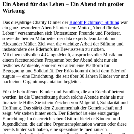
Ein Abend für das Leben – Ein Abend mit großer
Wirkung
Das diesjährige Charity Dinner der
Rudolf Pichlmayr-Stiftung
war
ein ganz besonderer Abend: Unter dem Motto „Abend für das
Leben“ versammelten sich Unterstützer, Freunde und Förderer,
sowie die beiden Mitarbeiter der data experts Jean Jacob und
Alexander Müller. Ziel war, die wichtige Arbeit der Stiftung und
insbesondere des Ederhofs ins Bewusstsein zu rücken.
Mit einem stilvollen 4-Gänge-Menü, anspruchsvoller Musik und
einem facettenreichen Programm bot der Abend nicht nur ein
festliches Ambiente, sondern vor allem eine Plattform für
Begegnung und Solidarität. Der Erlös kommt direkt dem Ederhof
zugute — eine Einrichtung, die seit über 30 Jahren Kinder vor und
nach einer Organtransplantation begleitet.
Für die betroffenen Kinder und Familien, die am Ederhof betreut
werden, ist die Unterstützung durch solche Abende mehr als nur
finanzielle Hilfe: Sie ist ein Zeichen von Mitgefühl, Solidarität und
Hoffnung. Das stärkt den Zusammenhalt der Gemeinschaft und
zeigt: Wir stehen hinter euch. Der Ederhof ist eine einzigartige
Einrichtung: Im österreichischen Osttirol bietet er Kindern und
Jugendlichen, die auf eine Organtransplantation warten oder diese
bereits hinter sich haben, eine spezialisierte medizinisch-