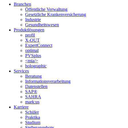
Branchen
Öffentliche Verwaltung
Gesetzliche Krankenversicherung
Industrie
Gesundheitswesen
Produktlösungen
profil
X-OUT
ExpertConnect
optimal
PVSplus
<mia/>
holographic
Services
Beratung
Informations­verarbeitung
Datenstellen
SAP®
SAHRA
mark:us
Karriere
Schüler
Praktika
Studium
Stellenangebote