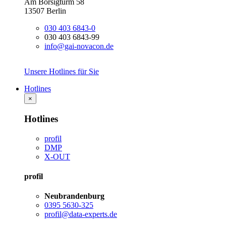
Am Borsigturm 58
13507 Berlin
030 403 6843-0
030 403 6843-99
info@gai-novacon.de
Unsere Hotlines für Sie
Hotlines
×
Hotlines
profil
DMP
X-OUT
profil
Neubrandenburg
0395 5630-325
profil@data-experts.de