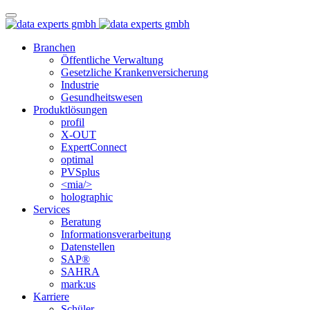
Branchen
Öffentliche Verwaltung
Gesetzliche Krankenversicherung
Industrie
Gesundheitswesen
Produktlösungen
profil
X-OUT
ExpertConnect
optimal
PVSplus
<mia/>
holographic
Services
Beratung
Informations­verarbeitung
Datenstellen
SAP®
SAHRA
mark:us
Karriere
Schüler