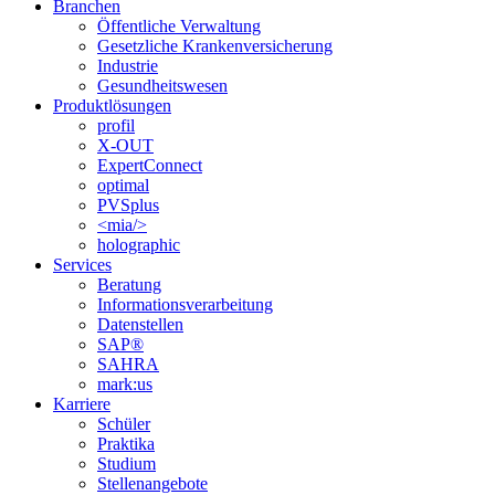
Branchen
Öffentliche Verwaltung
Gesetzliche Krankenversicherung
Industrie
Gesundheitswesen
Produktlösungen
profil
X-OUT
ExpertConnect
optimal
PVSplus
<mia/>
holographic
Services
Beratung
Informations­verarbeitung
Datenstellen
SAP®
SAHRA
mark:us
Karriere
Schüler
Praktika
Studium
Stellenangebote