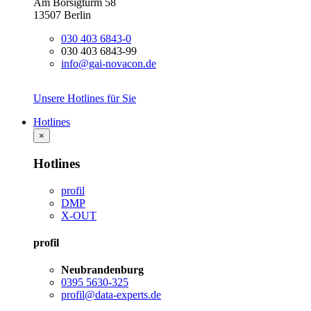
Am Borsigturm 58
13507 Berlin
030 403 6843-0
030 403 6843-99
info@gai-novacon.de
Unsere Hotlines für Sie
Hotlines
×
Hotlines
profil
DMP
X-OUT
profil
Neubrandenburg
0395 5630-325
profil@data-experts.de