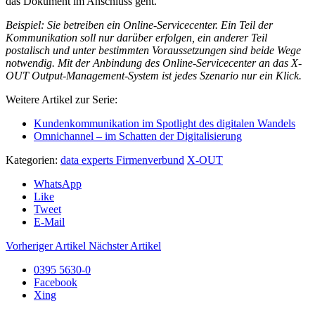
das Dokument im Anschluss geht.
Beispiel: Sie betreiben ein Online-Servicecenter. Ein Teil der
Kommunikation soll nur darüber erfolgen, ein anderer Teil
postalisch und unter bestimmten Voraussetzungen sind beide Wege
notwendig. Mit der Anbindung des Online-Servicecenter an das X-
OUT Output-Management-System ist jedes Szenario nur ein Klick.
Weitere Artikel zur Serie:
Kundenkommunikation im Spotlight des digitalen Wandels
Omnichannel – im Schatten der Digitalisierung
Kategorien:
data experts Firmenverbund
X-OUT
WhatsApp
Like
Tweet
E-Mail
Vorheriger Artikel
Nächster Artikel
0395 5630-0
Facebook
Xing