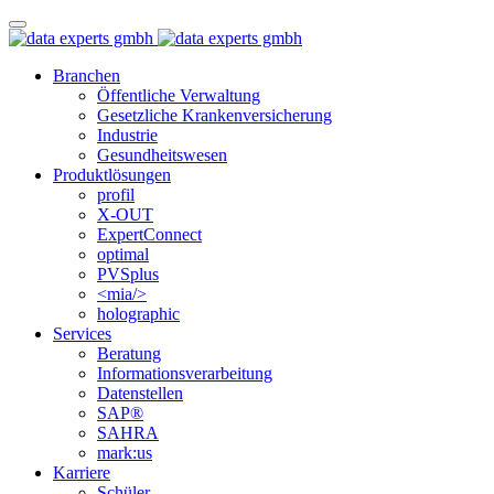
Branchen
Öffentliche Verwaltung
Gesetzliche Krankenversicherung
Industrie
Gesundheitswesen
Produktlösungen
profil
X-OUT
ExpertConnect
optimal
PVSplus
<mia/>
holographic
Services
Beratung
Informations­verarbeitung
Datenstellen
SAP®
SAHRA
mark:us
Karriere
Schüler