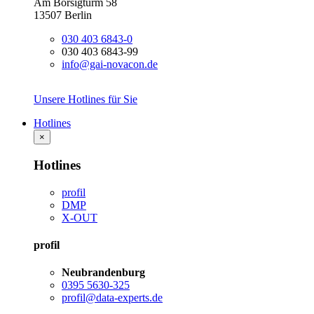
Am Borsigturm 58
13507 Berlin
030 403 6843-0
030 403 6843-99
info@gai-novacon.de
Unsere Hotlines für Sie
Hotlines
×
Hotlines
profil
DMP
X-OUT
profil
Neubrandenburg
0395 5630-325
profil@data-experts.de