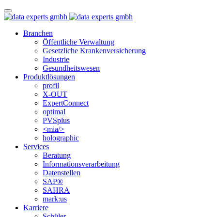
Branchen
Öffentliche Verwaltung
Gesetzliche Krankenversicherung
Industrie
Gesundheitswesen
Produktlösungen
profil
X-OUT
ExpertConnect
optimal
PVSplus
<mia/>
holographic
Services
Beratung
Informations­verarbeitung
Datenstellen
SAP®
SAHRA
mark:us
Karriere
Schüler