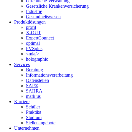
Öffentliche Verwaltung
Gesetzliche Krankenversicherung
Industrie
Gesundheitswesen
Produktlösungen
profil
X-OUT
ExpertConnect
optimal
PVSplus
<mia/>
holographic
Services
Beratung
Informations­verarbeitung
Datenstellen
SAP®
SAHRA
mark:us
Karriere
Schüler
Praktika
Studium
Stellenangebote
Unternehmen